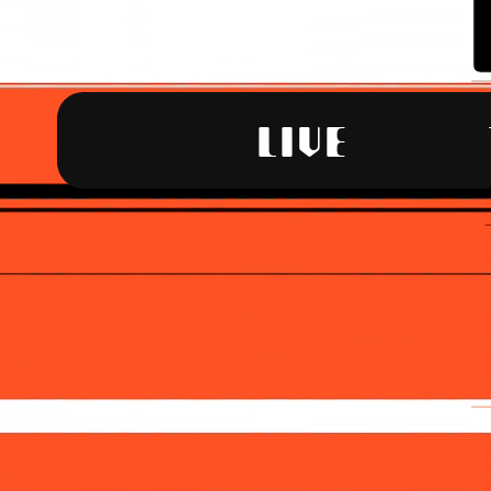
LIVE
404